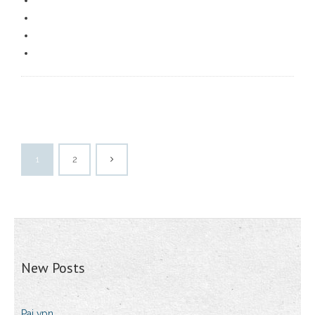
1
2
New Posts
Pai vpn