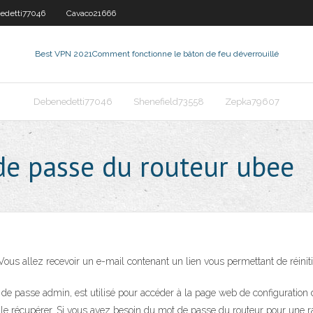
edetti77046
Cavaco21666
Best VPN 2021
Comment fonctionne le bâton de feu déverrouillé
Debenedetti77046
Shenefield73558
Zepka79607
 de passe du routeur ubee
 Vous allez recevoir un e-mail contenant un lien vous permettant de réinit
 passe admin, est utilisé pour accéder à la page web de configuration d
e récupérer. Si vous avez besoin du mot de passe du routeur pour une rai