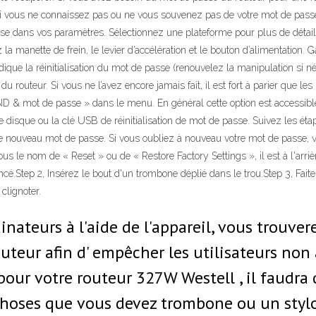
. Si vous ne connaissez pas ou ne vous souvenez pas de votre mot de passe
se dans vos paramètres. Sélectionnez une plateforme pour plus de détails
 la manette de frein, le levier d’accélération et le bouton d’alimentation.
indique la réinitialisation du mot de passe (renouvelez la manipulation si
 routeur. Si vous ne l’avez encore jamais fait, il est fort à parier que le
 SSID & mot de passe » dans le menu. En général cette option est accessi
le disque ou la clé USB de réinitialisation de mot de passe. Suivez les éta
 nouveau mot de passe. Si vous oubliez à nouveau votre mot de passe, vou
ous le nom de « Reset » ou de « Restore Factory Settings », il est à l'arri
nfoncé.Step 2, Insérez le bout d'un trombone déplié dans le trou.Step 3, Fa
clignoter.
nateurs à l'aide de l'appareil, vous trouver
outeur afin d' empêcher les utilisateurs non 
pour votre routeur 327W Westell , il faudra
Choses que vous devez trombone ou un styl